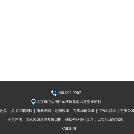
400-005-9967
北京市门头沟区军庄镇紧依六环交通便利
思堂 |
灵山宝塔陵园 |
施孝陵园 |
朝阳陵园 |
万佛华侨公墓 |
宝云岭陵园 |
万安公墓
免责声明：本站陵园环境及碑型图、碑型价格仅供参考，以实际场景为准。
XML地图