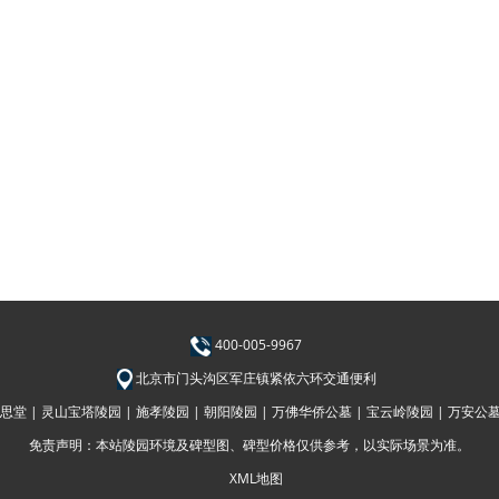
400-005-9967
北京市门头沟区军庄镇紧依六环交通便利
思堂 |
灵山宝塔陵园 |
施孝陵园 |
朝阳陵园 |
万佛华侨公墓 |
宝云岭陵园 |
万安公墓
免责声明：本站陵园环境及碑型图、碑型价格仅供参考，以实际场景为准。
XML地图