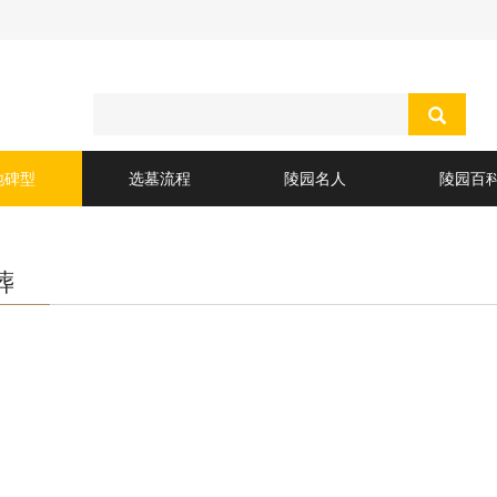
地碑型
选墓流程
陵园名人
陵园百
葬